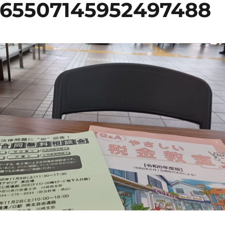
765507145952497488