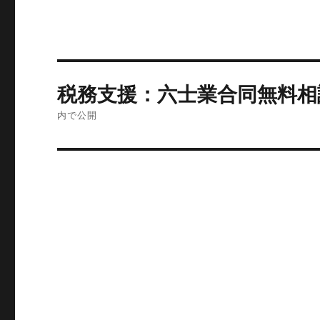
投
税務支援：六士業合同無料相
稿
内で公開
ナ
ビ
ゲ
ー
シ
ョ
ン