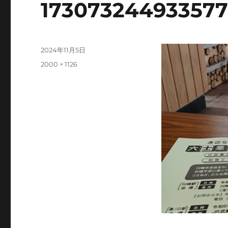
17307324493357
投
2024年11月5日
稿
フ
2000 × 1126
日:
ル
サ
イ
ズ