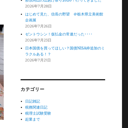
那須烏山の山あげ祭り2026！行ってきました
2026年7月28日
はじめて見た、信長の野望 ＠栃木県立美術館
企画展
2026年7月26日
ゼントウシン！仮払金の常連だった････
2026年7月23日
日本国債を買ってほしい？国債NISA枠追加のミ
ラクルある！？
2026年7月21日
カテゴリー
日記雑記
税務関連日記
税理士試験受験
起業まで