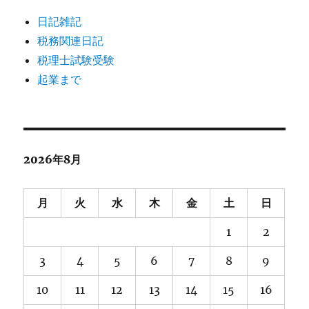
日記雑記
税務関連日記
税理士試験受験
起業まで
2026年8月
月
火
水
木
金
土
日
1
2
3
4
5
6
7
8
9
10
11
12
13
14
15
16