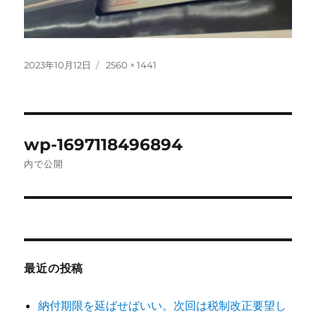
投
フ
2023年10月12日
2560 × 1441
稿
ル
日:
サ
イ
ズ
投
wp-1697118496894
稿
内で公開
ナ
ビ
ゲ
最近の投稿
ー
シ
納付期限を延ばせばいい。次回は税制改正要望し