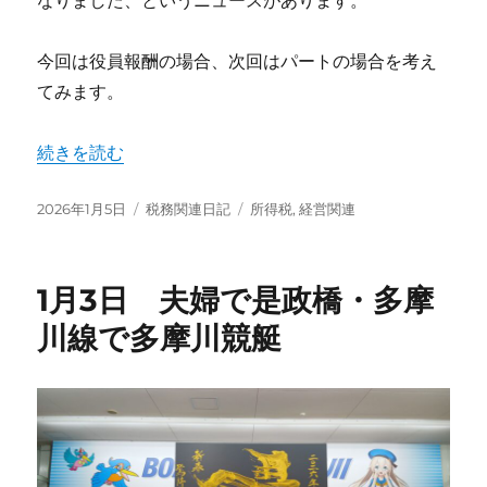
なりました、というニュースがあります。
今回は役員報酬の場合、次回はパートの場合を考え
てみます。
“給与の178万円の壁 毎月15万円の役員報酬を下げなく
続きを読む
投
カ
タ
2026年1月5日
税務関連日記
所得税
,
経営関連
稿
テ
グ
日:
ゴ
リ
1月3日 夫婦で是政橋・多摩
ー
川線で多摩川競艇