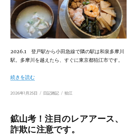
2026.1 登戸駅から小田急線で隣の駅は和泉多摩川
駅。多摩川を越えたら、すぐに東京都狛江市です。
“和泉多摩川駅でうまい釜飯ふふふランチ 2220円” の
続きを読む
投
カ
タ
2026年1月25日
日記雑記
狛江
稿
テ
グ
日:
ゴ
リ
鉱山考！注目のレアアース、
ー
詐欺に注意です。