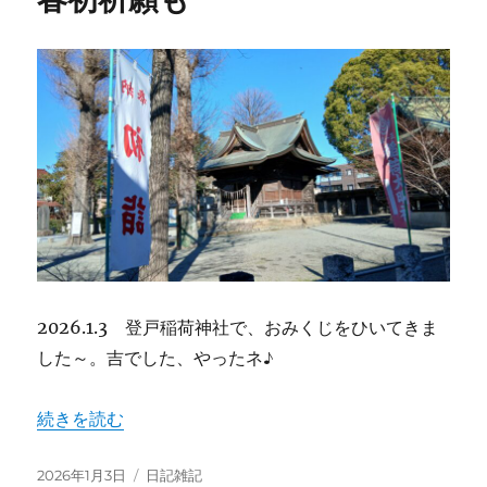
2026.1.3 登戸稲荷神社で、おみくじをひいてきま
した～。吉でした、やったネ♪
“おみくじに聞け 2026 新春初祈願も” の
続きを読む
投
カ
2026年1月3日
日記雑記