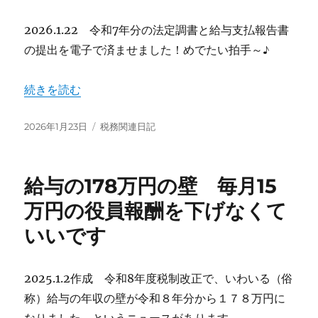
2026.1.22 令和7年分の法定調書と給与支払報告書
の提出を電子で済ませました！めでたい拍手～♪
“R7 法定調書・給報の提出を済ませました！” の
続きを読む
投
カ
2026年1月23日
税務関連日記
稿
テ
日:
ゴ
リ
給与の178万円の壁 毎月15
ー
万円の役員報酬を下げなくて
いいです
2025.1.2作成 令和8年度税制改正で、いわいる（俗
称）給与の年収の壁が令和８年分から１７８万円に