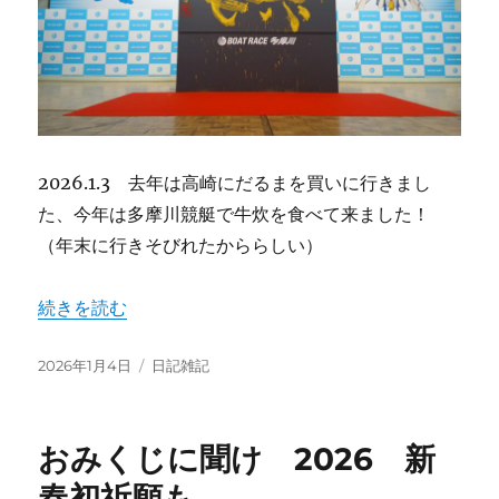
2026.1.3 去年は高崎にだるまを買いに行きまし
た、今年は多摩川競艇で牛炊を食べて来ました！
（年末に行きそびれたかららしい）
“1月3日 夫婦で是政橋・多摩川線で多摩川競艇” の
続きを読む
投
カ
2026年1月4日
日記雑記
稿
テ
日:
ゴ
リ
おみくじに聞け 2026 新
ー
春初祈願も