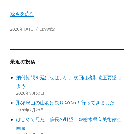
“2026年、あけましておめでとうございます” の
続きを読む
投
カ
2026年1月1日
日記雑記
稿
テ
日:
ゴ
リ
ー
最近の投稿
納付期限を延ばせばいい。次回は税制改正要望し
よう！
2026年7月30日
那須烏山の山あげ祭り2026！行ってきました
2026年7月28日
はじめて見た、信長の野望 ＠栃木県立美術館企
画展