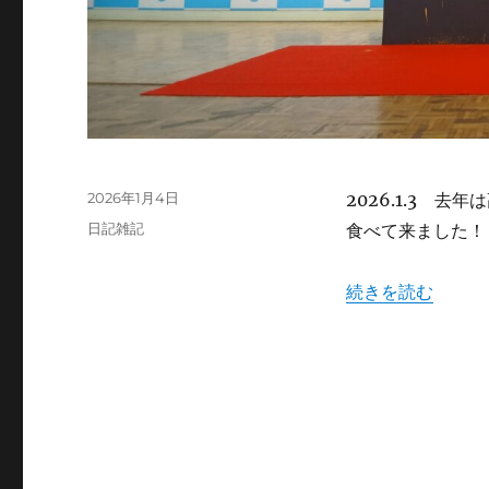
投
2026年1月4日
2026.1.3 
稿
カ
日記雑記
食べて来ました！
日:
テ
ゴ
“1月3日 夫婦で
続きを読む
リ
ー