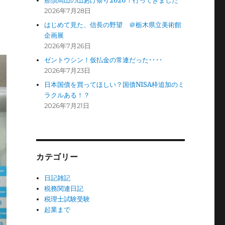
那須烏山の山あげ祭り2026！行ってきました
2026年7月28日
はじめて見た、信長の野望 ＠栃木県立美術館
企画展
2026年7月26日
ゼントウシン！仮払金の常連だった････
2026年7月23日
日本国債を買ってほしい？国債NISA枠追加のミ
ラクルある！？
2026年7月21日
カテゴリー
日記雑記
税務関連日記
税理士試験受験
起業まで