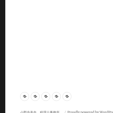
事
理
連
業
日
務
念・
絡
務
記
所
実
先
内
小野寺美奈 税理士事務所
Proudly powered by WordPr