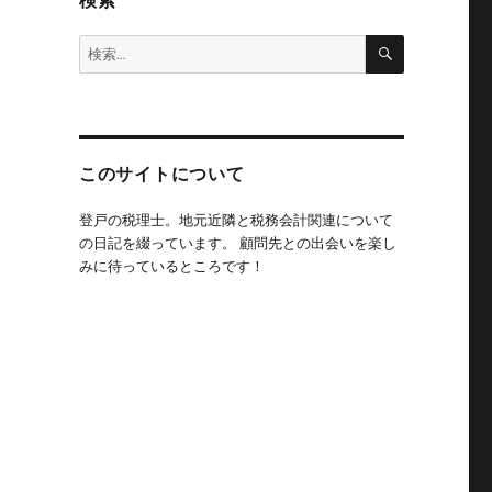
検索
検
検
索
索:
このサイトについて
登戸の税理士。地元近隣と税務会計関連について
の日記を綴っています。 顧問先との出会いを楽し
みに待っているところです！