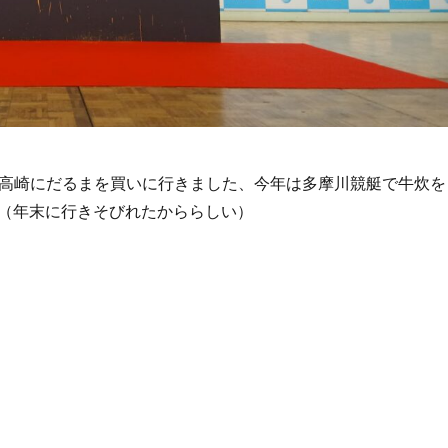
去年は高崎にだるまを買いに行きました、今年は多摩川競艇で牛炊を
（年末に行きそびれたかららしい）
是政橋・多摩川線で多摩川競艇” の