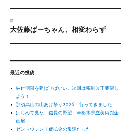
の
ナ
投
ビ
稿:
次
ゲ
大佐藤ばーちゃん、相変わらず
次
の
ー
投
シ
稿:
ョ
最近の投稿
ン
納付期限を延ばせばいい。次回は税制改正要望し
よう！
那須烏山の山あげ祭り2026！行ってきました
はじめて見た、信長の野望 ＠栃木県立美術館企
画展
ゼントウシン！仮払金の常連だった････