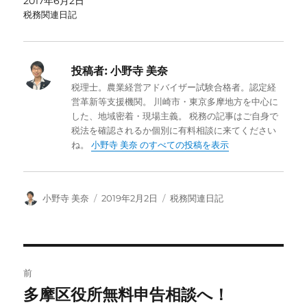
2017年6月2日
税務関連日記
投稿者:
小野寺 美奈
税理士。農業経営アドバイザー試験合格者。認定経
営革新等支援機関。 川崎市・東京多摩地方を中心に
した、地域密着・現場主義。 税務の記事はご自身で
税法を確認されるか個別に有料相談に来てください
ね。
小野寺 美奈 のすべての投稿を表示
投
投
カ
小野寺 美奈
2019年2月2日
税務関連日記
稿
稿
テ
者
日:
ゴ
リ
ー
投
前
稿
多摩区役所無料申告相談へ！
前