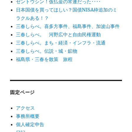
ゼントウシン！仮払金の常連だった････
日本国債を買ってほしい？国債NISA枠追加のミ
ラクルある！？
三春しらべ。喜多方事件、福島事件、加波山事件
三春しらべ。 河野広中と自由民権運動
三春しらべ。まち・経済・インフラ・流通
三春しらべ。伝説・城・鉱物
福島県・三春を散策 旅程
固定ページ
アクセス
事務所概要
個人確定申告