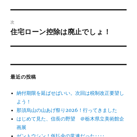
の
ナ
投
ビ
稿:
次
ゲ
住宅ローン控除は廃止でしょ！
次
の
ー
投
シ
稿:
ョ
最近の投稿
ン
納付期限を延ばせばいい。次回は税制改正要望し
よう！
那須烏山の山あげ祭り2026！行ってきました
はじめて見た、信長の野望 ＠栃木県立美術館企
画展
ゼントウシン！仮払金の常連だった････