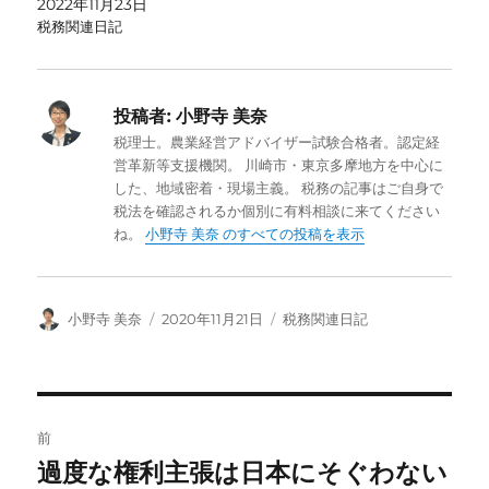
2022年11月23日
税務関連日記
投稿者:
小野寺 美奈
税理士。農業経営アドバイザー試験合格者。認定経
営革新等支援機関。 川崎市・東京多摩地方を中心に
した、地域密着・現場主義。 税務の記事はご自身で
税法を確認されるか個別に有料相談に来てください
ね。
小野寺 美奈 のすべての投稿を表示
投
投
カ
小野寺 美奈
2020年11月21日
税務関連日記
稿
稿
テ
者
日:
ゴ
リ
ー
投
前
稿
過度な権利主張は日本にそぐわない
前