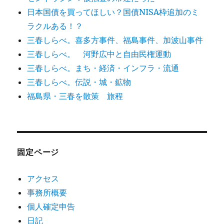
日本国債を買ってほしい？国債NISA枠追加のミ
ラクルある！？
三春しらべ。喜多方事件、福島事件、加波山事件
三春しらべ。 河野広中と自由民権運動
三春しらべ。まち・経済・インフラ・流通
三春しらべ。伝説・城・鉱物
福島県・三春を散策 旅程
固定ページ
アクセス
事務所概要
個人確定申告
日記