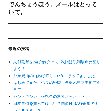
ゲ
でんちょうほう。メールはとって
次
の
いて。
ー
投
シ
稿:
ョ
ン
最近の投稿
納付期限を延ばせばいい。次回は税制改正要望し
よう！
那須烏山の山あげ祭り2026！行ってきました
はじめて見た、信長の野望 ＠栃木県立美術館企
画展
ゼントウシン！仮払金の常連だった････
日本国債を買ってほしい？国債NISA枠追加のミ
ラクルある！？