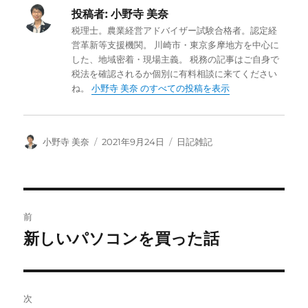
投稿者:
小野寺 美奈
税理士。農業経営アドバイザー試験合格者。認定経
営革新等支援機関。 川崎市・東京多摩地方を中心に
した、地域密着・現場主義。 税務の記事はご自身で
税法を確認されるか個別に有料相談に来てください
ね。
小野寺 美奈 のすべての投稿を表示
投
投
カ
小野寺 美奈
2021年9月24日
日記雑記
稿
稿
テ
者
日:
ゴ
リ
ー
投
前
稿
新しいパソコンを買った話
前
の
ナ
投
ビ
稿:
次