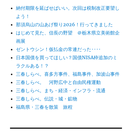
納付期限を延ばせばいい。次回は税制改正要望し
よう！
那須烏山の山あげ祭り2026！行ってきました
はじめて見た、信長の野望 ＠栃木県立美術館企
画展
ゼントウシン！仮払金の常連だった････
日本国債を買ってほしい？国債NISA枠追加のミ
ラクルある！？
三春しらべ。喜多方事件、福島事件、加波山事件
三春しらべ。 河野広中と自由民権運動
三春しらべ。まち・経済・インフラ・流通
三春しらべ。伝説・城・鉱物
福島県・三春を散策 旅程