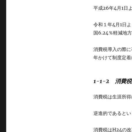
平成26年4月1日
令和１年4月1日よ
国6.24％軽減地方
消費税導入の際に
年かけて制度定着
1-1-2 消費
消費税は生涯所得
逆進的であるとい
消費税はH24の