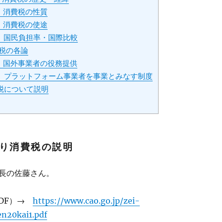
2 消費税の性質
3 消費税の使途
-4 国民負担率・国際比較
費税の各論
-1 国外事業者の役務提供
-2 プラットフォーム事業者を事業とみなす制度
税について説明
り消費税の説明
長の佐藤さん。
PDF）→
https://www.cao.go.jp/zei-
n20kai1.pdf