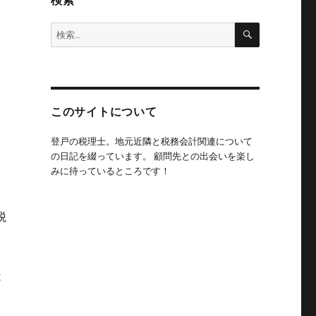
検索
検
検
索
索:
このサイトについて
登戸の税理士。地元近隣と税務会計関連について
の日記を綴っています。 顧問先との出会いを楽し
みに待っているところです！
税
は