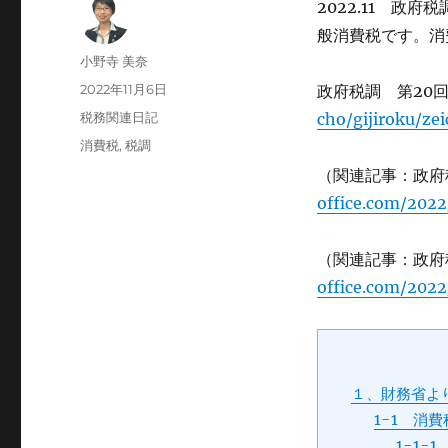
2022.11 政
般消費税です。消
投
小野寺 美奈
稿
投
2022年11月6日
政府税調 第20
者
稿
カ
税務関連日記
cho/gijiroku/ze
日:
テ
タ
消費税
,
税調
ゴ
グ
（関連記事：政府
リ
ー
office.com/2022
（関連記事：政府
office.com/2022
１、財務省よ
1-1 消
1-1-