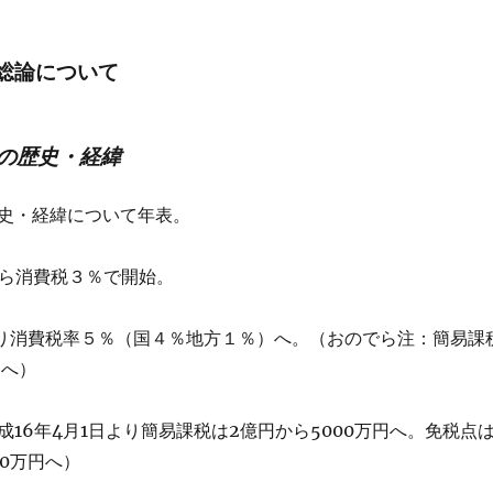
の総論について
税の歴史・経緯
史・経緯について年表。
から消費税３％で開始。
より消費税率５％（国４％地方１％）へ。（おのでら注：簡易課
円へ）
16年4月1日より簡易課税は2億円から5000万円へ。免税点
00万円へ）