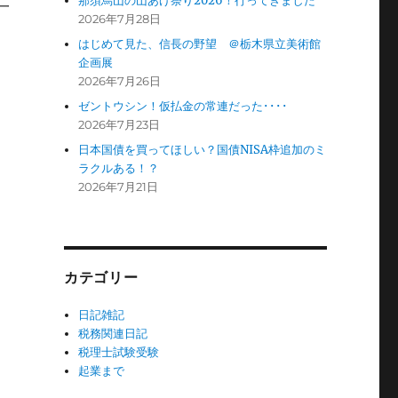
那須烏山の山あげ祭り2026！行ってきました
一
2026年7月28日
はじめて見た、信長の野望 ＠栃木県立美術館
企画展
2026年7月26日
ゼントウシン！仮払金の常連だった････
2026年7月23日
日本国債を買ってほしい？国債NISA枠追加のミ
ラクルある！？
2026年7月21日
カテゴリー
日記雑記
税務関連日記
税理士試験受験
起業まで