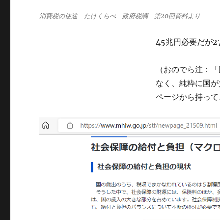
消費税の使途 たけくらべ 政府税調 第20回資料より
45兆円必要だが2
（おのでら注：「
なく、純粋に国が
ページから持って