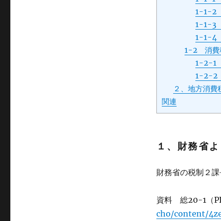
1-1-
1-1-
1-1
1-2 消
1-2
1-2
２、地方消費
関連
１、財務省よ
財務省の税制２課
資料 総20-1（
cho/content/4ze