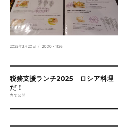
投
フ
2025年3月20日
2000 × 1126
稿
ル
日:
サ
イ
ズ
投
税務支援ランチ2025 ロシア料理
稿
だ！
ナ
内で公開
ビ
ゲ