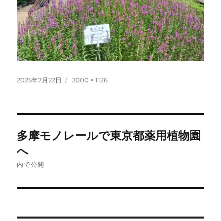
投
フ
2025年7月22日
2000 × 1126
稿
ル
日:
サ
イ
ズ
投
多摩モノレールで東京都薬用植物園
稿
へ
ナ
内で公開
ビ
ゲ