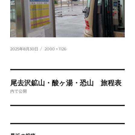
投
フ
2025年8月30日
2000 × 1126
稿
ル
日:
サ
イ
ズ
投
尾去沢鉱山・酸ヶ湯・恐山 旅程表
稿
内で公開
ナ
ビ
ゲ