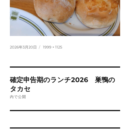
投
フ
2026年3月20日
1999 × 1125
稿
ル
日:
サ
イ
ズ
投
確定申告期のランチ2026 巣鴨の
稿
タカセ
ナ
内で公開
ビ
ゲ