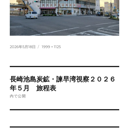
投
フ
2026年5月18日
1999 × 1125
稿
ル
日:
サ
イ
ズ
投
長崎池島炭鉱・諫早湾視察２０２６
稿
年５月 旅程表
ナ
内で公開
ビ
ゲ