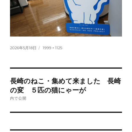
投
フ
2026年5月18日
1999 × 1125
稿
ル
日:
サ
イ
ズ
投
長崎のねこ・集めて来ました 長崎
稿
の変 ５匹の猫にゃーが
ナ
内で公開
ビ
ゲ