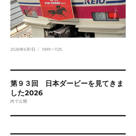
投
フ
2026年6月1日
1999 × 1125
稿
ル
日:
サ
イ
ズ
投
第９３回 日本ダービーを見てきま
稿
した2026
ナ
内で公開
ビ
ゲ