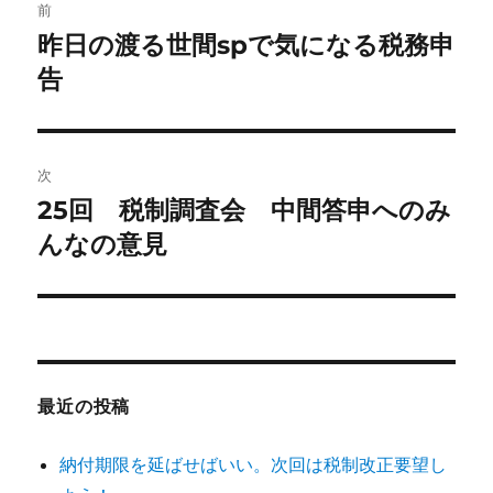
前
稿
昨日の渡る世間spで気になる税務申
前
の
告
ナ
投
ビ
稿:
ゲ
次
25回 税制調査会 中間答申へのみ
次
ー
の
んなの意見
シ
投
稿:
ョ
ン
最近の投稿
納付期限を延ばせばいい。次回は税制改正要望し