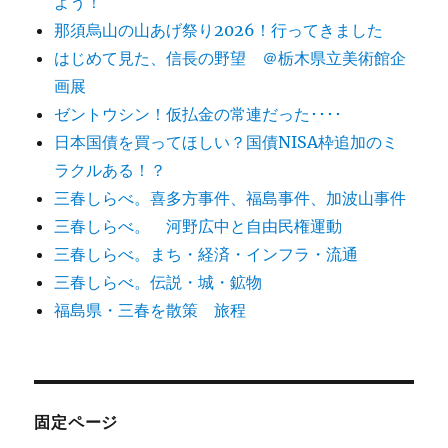
よう！
那須烏山の山あげ祭り2026！行ってきました
はじめて見た、信長の野望 ＠栃木県立美術館企
画展
ゼントウシン！仮払金の常連だった････
日本国債を買ってほしい？国債NISA枠追加のミ
ラクルある！？
三春しらべ。喜多方事件、福島事件、加波山事件
三春しらべ。 河野広中と自由民権運動
三春しらべ。まち・経済・インフラ・流通
三春しらべ。伝説・城・鉱物
福島県・三春を散策 旅程
固定ページ