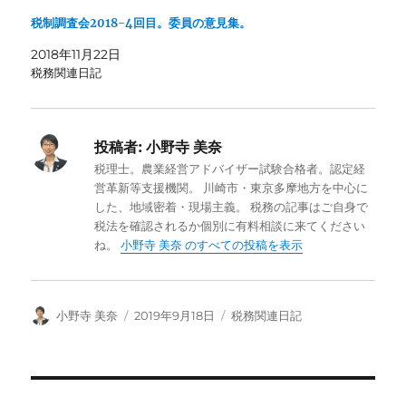
税制調査会2018-4回目。委員の意見集。
2018年11月22日
税務関連日記
投稿者:
小野寺 美奈
税理士。農業経営アドバイザー試験合格者。認定経
営革新等支援機関。 川崎市・東京多摩地方を中心に
した、地域密着・現場主義。 税務の記事はご自身で
税法を確認されるか個別に有料相談に来てください
ね。
小野寺 美奈 のすべての投稿を表示
投
投
カ
小野寺 美奈
2019年9月18日
税務関連日記
稿
稿
テ
者
日:
ゴ
リ
ー
投