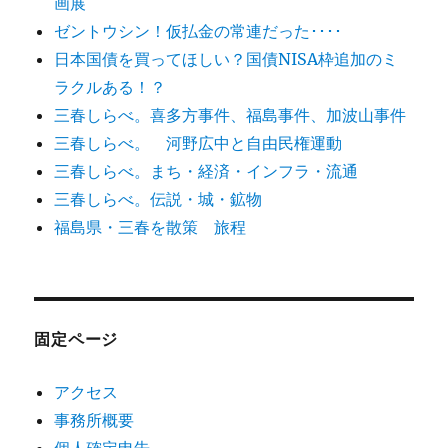
画展
ゼントウシン！仮払金の常連だった････
日本国債を買ってほしい？国債NISA枠追加のミ
ラクルある！？
三春しらべ。喜多方事件、福島事件、加波山事件
三春しらべ。 河野広中と自由民権運動
三春しらべ。まち・経済・インフラ・流通
三春しらべ。伝説・城・鉱物
福島県・三春を散策 旅程
固定ページ
アクセス
事務所概要
個人確定申告