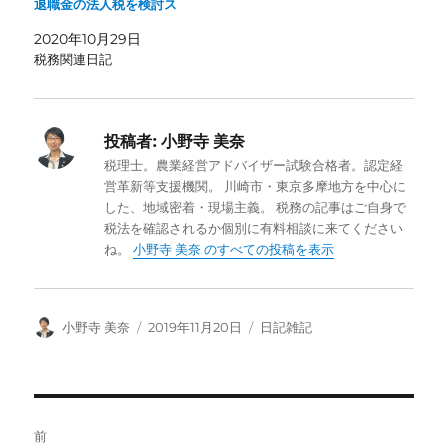
退職金の法人税を検討ス
2020年10月29日
税務関連日記
投稿者:
小野寺 美奈
税理士。農業経営アドバイザー試験合格者。認定経
営革新等支援機関。 川崎市・東京多摩地方を中心に
した、地域密着・現場主義。 税務の記事はご自身で
税法を確認されるか個別に有料相談に来てください
ね。
小野寺 美奈 のすべての投稿を表示
投
投
カ
小野寺 美奈
2019年11月20日
日記雑記
稿
稿
テ
者
日:
ゴ
リ
ー
投
前