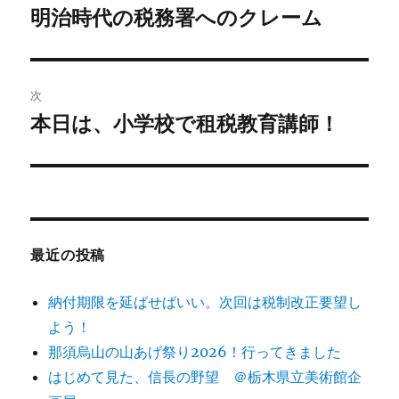
稿
明治時代の税務署へのクレーム
前
の
ナ
投
ビ
稿:
次
ゲ
本日は、小学校で租税教育講師！
次
の
ー
投
シ
稿:
ョ
最近の投稿
ン
納付期限を延ばせばいい。次回は税制改正要望し
よう！
那須烏山の山あげ祭り2026！行ってきました
はじめて見た、信長の野望 ＠栃木県立美術館企