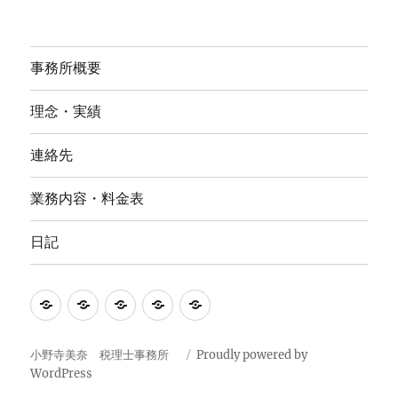
事務所概要
理念・実績
連絡先
業務内容・料金表
日記
事
理
連
業
日
務
念・
絡
務
記
所
実
先
内
小野寺美奈 税理士事務所
Proudly powered by
WordPress
概
績
容・