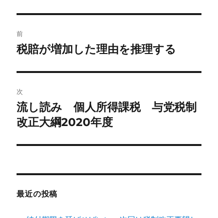
者
日:
ゴ
リ
ー
投
前
稿
税賠が増加した理由を推理する
前
の
ナ
投
ビ
稿:
次
ゲ
流し読み 個人所得課税 与党税制
次
の
改正大綱2020年度
ー
投
シ
稿:
ョ
ン
最近の投稿