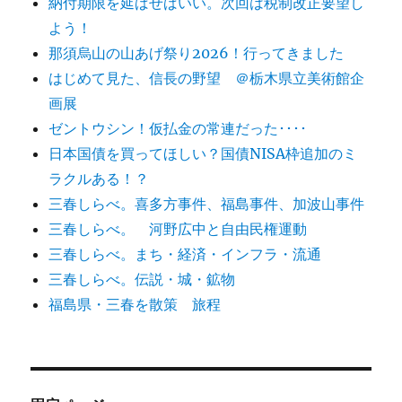
納付期限を延ばせばいい。次回は税制改正要望し
よう！
那須烏山の山あげ祭り2026！行ってきました
はじめて見た、信長の野望 ＠栃木県立美術館企
画展
ゼントウシン！仮払金の常連だった････
日本国債を買ってほしい？国債NISA枠追加のミ
ラクルある！？
三春しらべ。喜多方事件、福島事件、加波山事件
三春しらべ。 河野広中と自由民権運動
三春しらべ。まち・経済・インフラ・流通
三春しらべ。伝説・城・鉱物
福島県・三春を散策 旅程