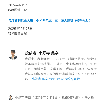
2017年12月19日
税務関連日記
与党税制改正大綱 令和８年度 三 法人課税（特筆なし）
2025年12月25日
税務関連日記
投稿者:
小野寺 美奈
税理士。農業経営アドバイザー試験合格者。認定経
営革新等支援機関。 川崎市・東京多摩地方を中心に
した、地域密着・現場主義。 税務の記事はご自身で
税法を確認されるか個別に有料相談に来てください
ね。
小野寺 美奈 のすべての投稿を表示
投
投
カ
タ
小野寺 美奈
2019年12月13日
税務関連日記
法人税
稿
稿
テ
グ