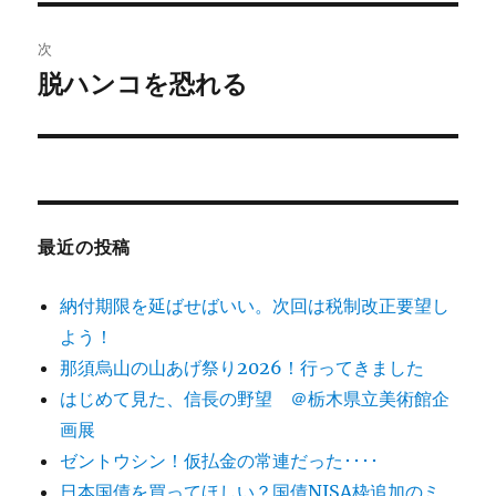
投
ビ
稿:
次
ゲ
脱ハンコを恐れる
次
の
ー
投
シ
稿:
ョ
最近の投稿
ン
納付期限を延ばせばいい。次回は税制改正要望し
よう！
那須烏山の山あげ祭り2026！行ってきました
はじめて見た、信長の野望 ＠栃木県立美術館企
画展
ゼントウシン！仮払金の常連だった････
日本国債を買ってほしい？国債NISA枠追加のミ