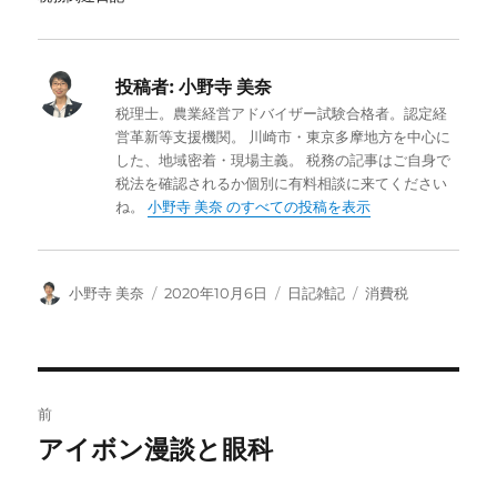
投稿者:
小野寺 美奈
税理士。農業経営アドバイザー試験合格者。認定経
営革新等支援機関。 川崎市・東京多摩地方を中心に
した、地域密着・現場主義。 税務の記事はご自身で
税法を確認されるか個別に有料相談に来てください
ね。
小野寺 美奈 のすべての投稿を表示
投
投
カ
タ
小野寺 美奈
2020年10月6日
日記雑記
消費税
稿
稿
テ
グ
者
日:
ゴ
リ
ー
投
前
稿
アイボン漫談と眼科
前
の
ナ