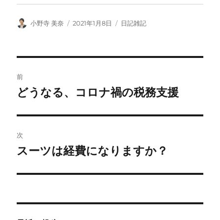
投
投
カ
小野寺 美奈
2021年1月8日
日記雑記
稿
稿
テ
者
日:
ゴ
リ
ー
投
前
稿
どうなる、コロナ禍の税務支援
前
の
ナ
投
ビ
稿:
次
ゲ
スーツは経費になりますか？
次
の
ー
投
シ
稿:
ョ