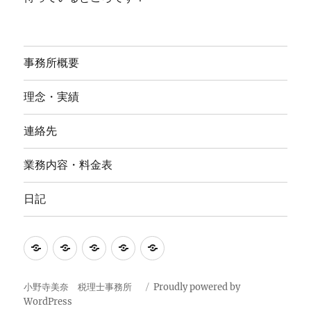
事務所概要
理念・実績
連絡先
業務内容・料金表
日記
事
理
連
業
日
務
念・
絡
務
記
所
実
先
内
小野寺美奈 税理士事務所
Proudly powered by
WordPress
概
績
容・