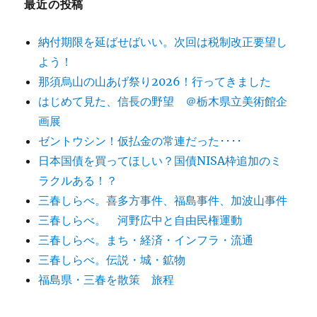
最近の投稿
ン
納付期限を延ばせばいい。次回は税制改正要望し
よう！
那須烏山の山あげ祭り2026！行ってきました
はじめて見た、信長の野望 ＠栃木県立美術館企
画展
ゼントウシン！仮払金の常連だった････
日本国債を買ってほしい？国債NISA枠追加のミ
ラクルある！？
三春しらべ。喜多方事件、福島事件、加波山事件
三春しらべ。 河野広中と自由民権運動
三春しらべ。まち・経済・インフラ・流通
三春しらべ。伝説・城・鉱物
福島県・三春を散策 旅程