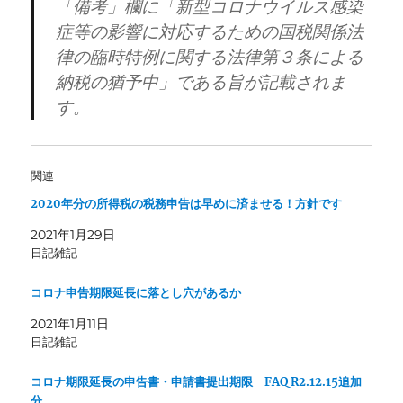
「備考」欄に「新型コロナウイルス感染
症等の影響に対応するための国税関係法
律の臨時特例に関する法律第３条による
納税の猶予中」である旨が記載されま
す。
関連
2020年分の所得税の税務申告は早めに済ませる！方針です
2021年1月29日
日記雑記
コロナ申告期限延長に落とし穴があるか
2021年1月11日
日記雑記
コロナ期限延長の申告書・申請書提出期限 FAQ R2.12.15追加
分