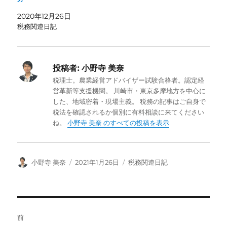
2020年12月26日
税務関連日記
投稿者:
小野寺 美奈
税理士。農業経営アドバイザー試験合格者。認定経
営革新等支援機関。 川崎市・東京多摩地方を中心に
した、地域密着・現場主義。 税務の記事はご自身で
税法を確認されるか個別に有料相談に来てください
ね。
小野寺 美奈 のすべての投稿を表示
投
投
カ
小野寺 美奈
2021年1月26日
税務関連日記
稿
稿
テ
者
日:
ゴ
リ
ー
投
前