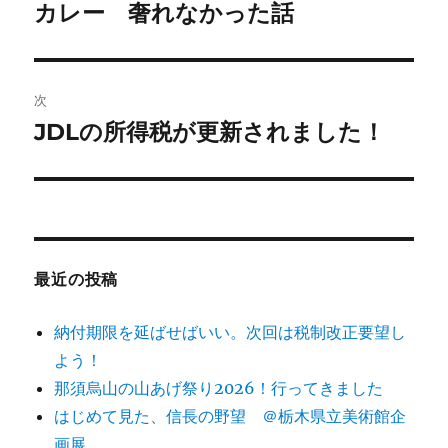
稿
カレー 奢れなかった話
前
の
ナ
投
ビ
稿:
次
ゲ
JDLの所得税が更新されました！
次
の
ー
投
シ
稿:
ョ
最近の投稿
ン
納付期限を延ばせばいい。次回は税制改正要望し
よう！
那須烏山の山あげ祭り2026！行ってきました
はじめて見た、信長の野望 ＠栃木県立美術館企
画展