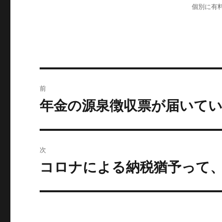
個別に有
投
前
稿
年金の源泉徴収票が届いて
前
の
ナ
投
ビ
稿:
次
ゲ
コロナによる納税猶予って
次
の
ー
投
シ
稿: