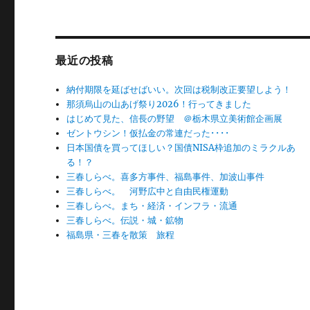
ョ
ン
最近の投稿
納付期限を延ばせばいい。次回は税制改正要望しよう！
那須烏山の山あげ祭り2026！行ってきました
はじめて見た、信長の野望 ＠栃木県立美術館企画展
ゼントウシン！仮払金の常連だった････
日本国債を買ってほしい？国債NISA枠追加のミラクルあ
る！？
三春しらべ。喜多方事件、福島事件、加波山事件
三春しらべ。 河野広中と自由民権運動
三春しらべ。まち・経済・インフラ・流通
三春しらべ。伝説・城・鉱物
福島県・三春を散策 旅程