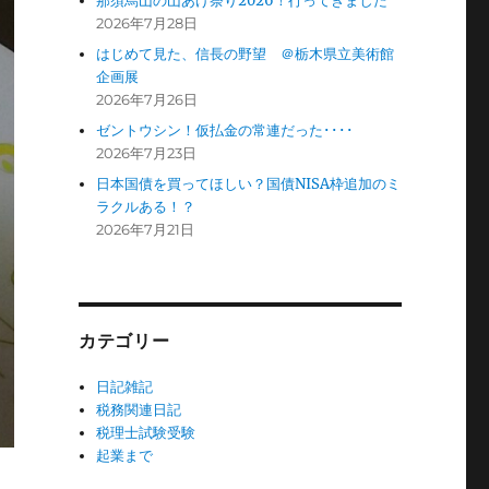
那須烏山の山あげ祭り2026！行ってきました
2026年7月28日
はじめて見た、信長の野望 ＠栃木県立美術館
企画展
2026年7月26日
ゼントウシン！仮払金の常連だった････
2026年7月23日
日本国債を買ってほしい？国債NISA枠追加のミ
ラクルある！？
2026年7月21日
カテゴリー
日記雑記
税務関連日記
税理士試験受験
起業まで