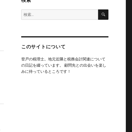
検索
検
検
索
索:
このサイトについて
登戸の税理士。地元近隣と税務会計関連について
の日記を綴っています。 顧問先との出会いを楽し
みに待っているところです！
多
か