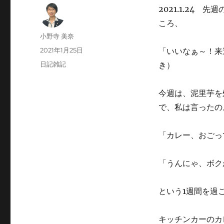
2021.1.24
ころ、
投
小野寺 美奈
稿
投
2021年1月25日
「いいなぁ～！来
者
稿
カ
日記雑記
き）
日:
テ
ゴ
今週は、泥里芋を
リ
ー
で、私は言ったの
「カレー、おごっ
「うんにゃ、ボク
という1週間を過
キッチンカーのカ