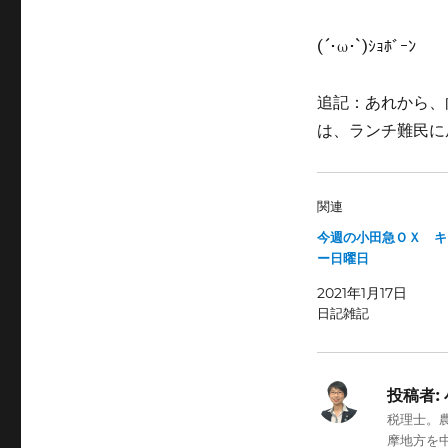
(´･ω･`)ｼｮﾎﾞｰﾝ
追記：あれから、
は、ランチ難民に
関連
今週の小田急ＯＸ キ
ー日曜日
2021年1月17日
日記雑記
投稿者:
税理士。
摩地方を