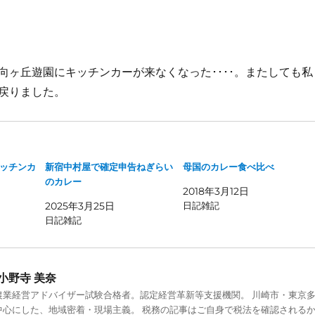
向ヶ丘遊園にキッチンカーが来なくなった････。またしても私
戻りました。
ッチンカ
新宿中村屋で確定申告ねぎらい
母国のカレー食べ比べ
のカレー
2018年3月12日
2025年3月25日
日記雑記
日記雑記
小野寺 美奈
農業経営アドバイザー試験合格者。認定経営革新等支援機関。 川崎市・東京
中心にした、地域密着・現場主義。 税務の記事はご自身で税法を確認される