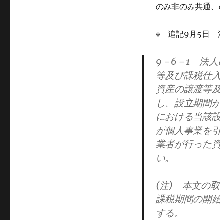
のみ非のみ共通、
※ 追記9月5日
9
－6－1
法人
等及び課税仕
資産の譲渡等
し、設立期間
における当該
が個人事業を
業者が行った
い。
(注) 本文の
課税期間の開
する。