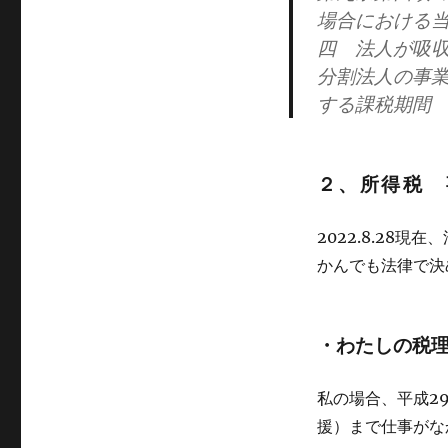
場合における
四 法人が吸
分割法人の事
する課税期間
２、所得税 
2022.8.28
かんでも法律で決
・わたしの税
私の場合、平成2
援）まで仕事がなか