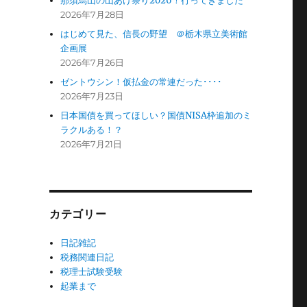
那須烏山の山あげ祭り2026！行ってきました
2026年7月28日
はじめて見た、信長の野望 ＠栃木県立美術館
企画展
2026年7月26日
ゼントウシン！仮払金の常連だった････
2026年7月23日
日本国債を買ってほしい？国債NISA枠追加のミ
ラクルある！？
2026年7月21日
カテゴリー
日記雑記
税務関連日記
税理士試験受験
起業まで