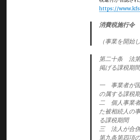
https://www.kfs
消費税施行令
（事業を開始
第二十条 法
掲げる課税期
一 事業者が
の属する課税
二 個人事業
た被相続人の
る課税期間
三 法人が合
第九条第四項