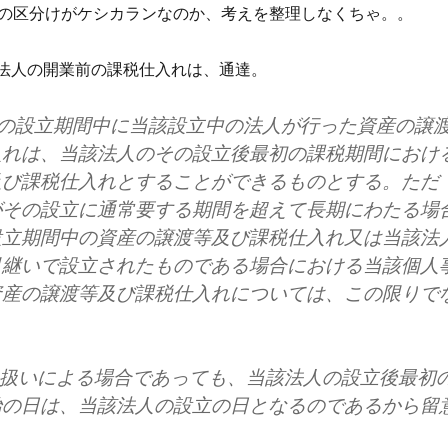
の区分けがケシカランなのか、考えを整理しなくちゃ。。
 法人の開業前の課税仕入れは、通達。
の設立期間中に当該設立中の法人が行った資産の譲
入れは、当該法人のその設立後最初の課税期間におけ
及び課税仕入れとすることができるものとする。ただ
がその設立に通常要する期間を超えて長期にわたる場
設立期間中の資産の譲渡等及び課税仕入れ又は当該法
引継いで設立されたものである場合における当該個人
資産の譲渡等及び課税仕入れについては、この限りで
取扱いによる場合であっても、当該法人の設立後最初
始の日は、当該法人の設立の日となるのであるから留