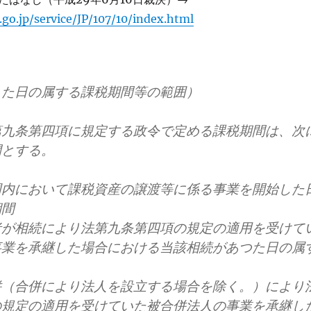
.go.jp/service/JP/107/10/index.html
した日の属する課税期間等の範囲）
第九条第四項に規定する政令で定める課税期間は、次
間とする。
国内において課税資産の譲渡等に係る事業を開始した
期間
者が相続により法第九条第四項の規定の適用を受けて
事業を承継した場合における当該相続があつた日の属
併（合併により法人を設立する場合を除く。）により
の規定の適用を受けていた被合併法人の事業を承継し