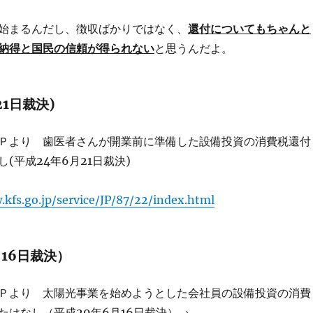
始まるんだし、徴収ばかりではなく、
還付についてもちゃんと
納得と国民の信頼が得られない
と思うんだよ。
21日裁決)
Ｐより 歯医者さんが開業前に準備した設備投資の消費税還付
(平成24年6月21日裁決)
.kfs.go.jp/service/JP/87/22/index.html
月16日裁決）
Ｐより 太陽光事業を始めようとした会社員の設備投資の消費
たはなし（平成29年6月16日裁決）→