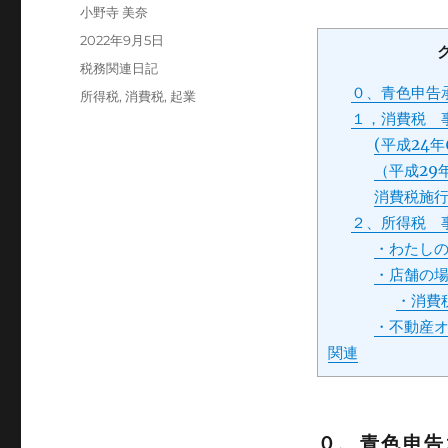
投
小野寺 美奈
稿
投
2022年9月5日
者
稿
カ
税務関連日記
日:
テ
０、青色申告
タ
所得税
,
消費税
,
起業
ゴ
グ
１，消費税 
リ
(平成24年
ー
（平成29
消費税施
２、所得税 
・わたし
・店舗の
・消費
・不動産
関連
０、青色申告