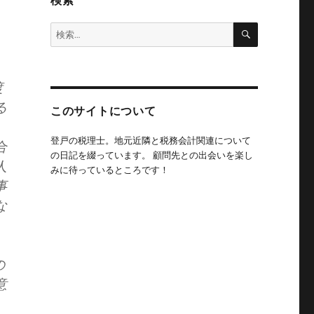
検索
検
検
索
索:
渡
る
このサイトについて
登戸の税理士。地元近隣と税務会計関連について
合
の日記を綴っています。 顧問先との出会いを楽し
人
みに待っているところです！
事
な
の
意