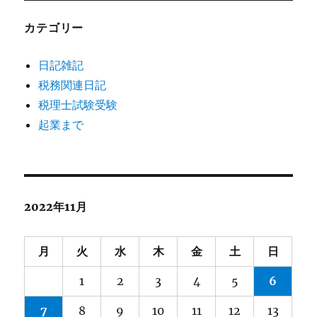
カテゴリー
日記雑記
税務関連日記
税理士試験受験
起業まで
2022年11月
月
火
水
木
金
土
日
1
2
3
4
5
6
7
8
9
10
11
12
13