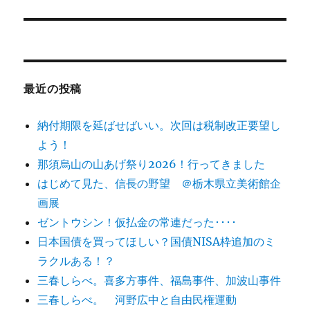
の
シ
投
稿:
ョ
ン
最近の投稿
納付期限を延ばせばいい。次回は税制改正要望し
よう！
那須烏山の山あげ祭り2026！行ってきました
はじめて見た、信長の野望 ＠栃木県立美術館企
画展
ゼントウシン！仮払金の常連だった････
日本国債を買ってほしい？国債NISA枠追加のミ
ラクルある！？
三春しらべ。喜多方事件、福島事件、加波山事件
三春しらべ。 河野広中と自由民権運動