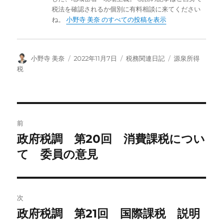
税法を確認されるか個別に有料相談に来てください
ね。
小野寺 美奈 のすべての投稿を表示
投
投
カ
タ
小野寺 美奈
2022年11月7日
税務関連日記
源泉所得
稿
稿
テ
グ
税
者
日:
ゴ
リ
ー
投
前
稿
政府税調 第20回 消費課税につい
前
の
て 委員の意見
ナ
投
ビ
稿:
ゲ
次
政府税調 第21回 国際課税 説明
次
ー