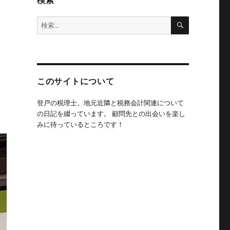
検索
検
検
索
索:
このサイトについて
登戸の税理士。地元近隣と税務会計関連について
の日記を綴っています。 顧問先との出会いを楽し
みに待っているところです！