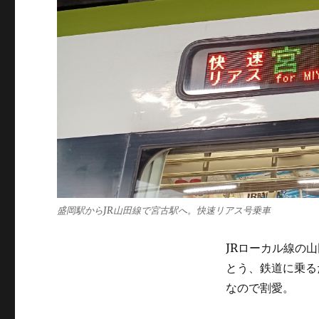
盛岡駅からJR山田線で宮古駅へ。快速リアス号乗車
JRローカル線の
とう、鉄道に乗る
なので割愛。