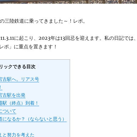
岩手県の三陸鉄道に乗ってきました～！レポ。
11.3.11に起こり、2023年は13回忌を迎えます。私の日記では
レポ」に重点を置きます！
リックできる目次
宮古駅へ。リアス号
！
宮古駅を出発
盛駅（終点）到着！
について
道になるか？（ならないと思う）
えと努力を考えた