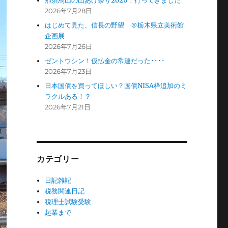
那須烏山の山あげ祭り2026！行ってきました
2026年7月28日
はじめて見た、信長の野望 ＠栃木県立美術館
企画展
2026年7月26日
ゼントウシン！仮払金の常連だった････
2026年7月23日
日本国債を買ってほしい？国債NISA枠追加のミ
ラクルある！？
2026年7月21日
カテゴリー
日記雑記
税務関連日記
税理士試験受験
起業まで