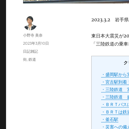
2023.3.2 
投
小野寺 美奈
東日本大震災が20
稿
投
2023年3月10日
「三陸鉄道の乗車
者
稿
カ
日記雑記
日:
テ
タ
街
,
鉄道
ク
ゴ
グ
リ
・盛岡駅から
ー
・宮古駅到着
・三陸鉄道 
・三陸鉄道 
・ＢＲＴバス
・ＢＲＴは鉄
・釜石駅
・災害への備