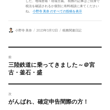
した、地域密着・現場主義。 税務の記事はご自身で
税法を確認されるか個別に有料相談に来てください
ね。
小野寺 美奈 のすべての投稿を表示
投
投
カ
小野寺 美奈
2023年3月12日
税務関連日記
稿
稿
テ
者
日:
ゴ
リ
ー
投
前
稿
三陸鉄道に乗ってきました～＠宮
前
の
古・釜石・盛
ナ
投
ビ
稿:
ゲ
次
がんばれ、確定申告間際の方！
次
ー
の