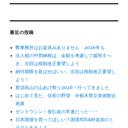
シ
投
稿:
ョ
ン
最近の投稿
弊事務所はお盆休みありません 2026年も
法人税の中間納税は、金額を考慮して緩和すべ
き。次回は税制改正要望しよう
納付期限を延ばせばいい。次回は税制改正要望し
よう！
那須烏山の山あげ祭り2026！行ってきました
はじめて見た、信長の野望 ＠栃木県立美術館企
画展
ゼントウシン！仮払金の常連だった････
日本国債を買ってほしい？国債NISA枠追加のミ
ラクルある！？