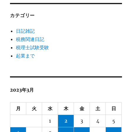
カテゴリー
日記雑記
税務関連日記
税理士試験受験
起業まで
2023年3月
月
火
水
木
金
土
日
1
2
3
4
5