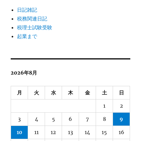
日記雑記
税務関連日記
税理士試験受験
起業まで
2026年8月
月
火
水
木
金
土
日
1
2
3
4
5
6
7
8
9
10
11
12
13
14
15
16