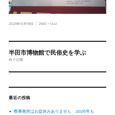
投
フ
2023年10月18日
2560 × 1441
稿
ル
日:
サ
イ
ズ
投
半田市博物館で民俗史を学ぶ
稿
内で公開
ナ
ビ
ゲ
最近の投稿
ー
シ
弊事務所はお盆休みありません 2026年も