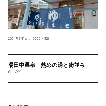
投
フ
2024年5月1日
2000 × 1126
稿
ル
日:
サ
イ
ズ
投
湯田中温泉 熱めの湯と街並み
稿
内で公開
ナ
ビ
ゲ