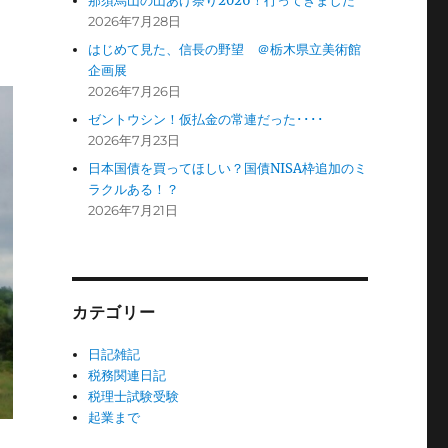
那須烏山の山あげ祭り2026！行ってきました
2026年7月28日
はじめて見た、信長の野望 ＠栃木県立美術館
企画展
2026年7月26日
ゼントウシン！仮払金の常連だった････
2026年7月23日
日本国債を買ってほしい？国債NISA枠追加のミ
ラクルある！？
2026年7月21日
カテゴリー
日記雑記
税務関連日記
税理士試験受験
起業まで