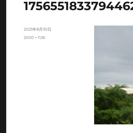
175655183379446
投
2025年8月30日
稿
フ
2000 × 1126
日:
ル
サ
イ
ズ