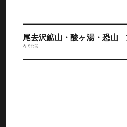
投
尾去沢鉱山・酸ヶ湯・恐山 
稿
内で公開
ナ
ビ
ゲ
ー
シ
ョ
ン