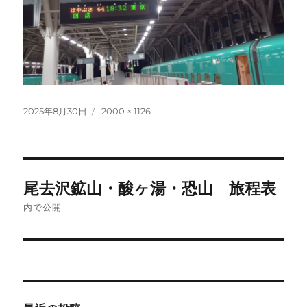
投
フ
2025年8月30日
2000 × 1126
稿
ル
日:
サ
イ
ズ
投
尾去沢鉱山・酸ヶ湯・恐山 旅程表
稿
内で公開
ナ
ビ
ゲ