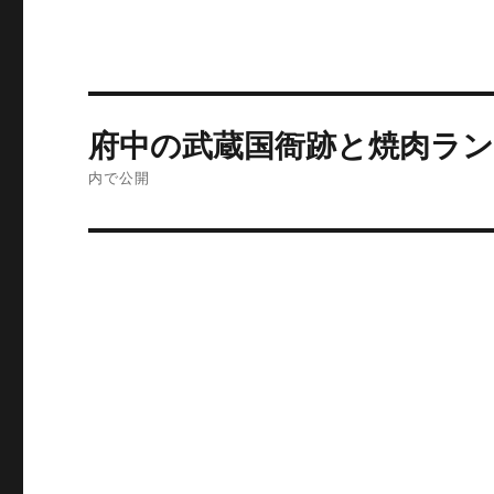
投
府中の武蔵国衙跡と焼肉ラ
稿
内で公開
ナ
ビ
ゲ
ー
シ
ョ
ン