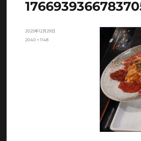
176693936678370
投
2025年12月29日
稿
フ
2040 × 1148
日:
ル
サ
イ
ズ