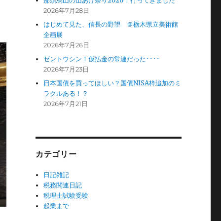
那須烏山の山あげ祭り2026！行ってきました
2026年7月28日
はじめて見た、信長の野望 ＠栃木県立美術館
企画展
2026年7月26日
ゼントウシン！仮払金の常連だった････
2026年7月23日
日本国債を買ってほしい？国債NISA枠追加のミ
ラクルある！？
2026年7月21日
カテゴリー
日記雑記
税務関連日記
税理士試験受験
起業まで