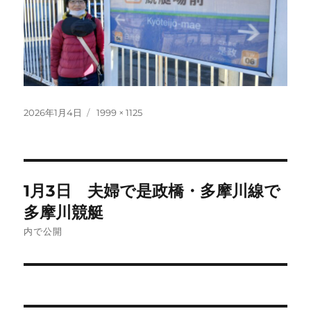
投
フ
2026年1月4日
1999 × 1125
稿
ル
日:
サ
イ
ズ
投
1月3日 夫婦で是政橋・多摩川線で
稿
多摩川競艇
ナ
内で公開
ビ
ゲ