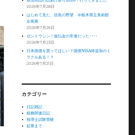
那須烏山の山あげ祭り2026！行ってきました
2026年7月28日
はじめて見た、信長の野望 ＠栃木県立美術館
企画展
2026年7月26日
ゼントウシン！仮払金の常連だった････
2026年7月23日
日本国債を買ってほしい？国債NISA枠追加のミ
ラクルある！？
2026年7月21日
カテゴリー
日記雑記
税務関連日記
税理士試験受験
起業まで