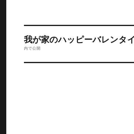
投
我が家のハッピーバレンタイ
稿
内で公開
ナ
ビ
ゲ
ー
シ
ョ
ン