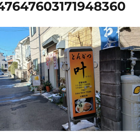
47647603171948360