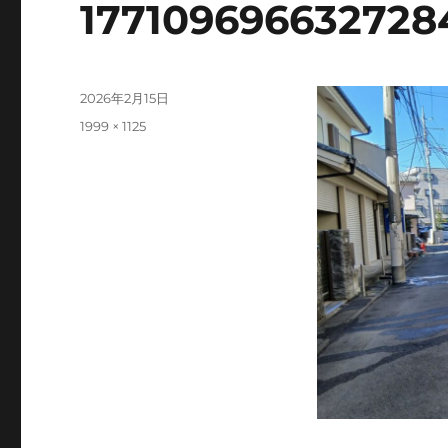
177109696632728
投
2026年2月15日
稿
フ
1999 × 1125
日:
ル
サ
イ
ズ