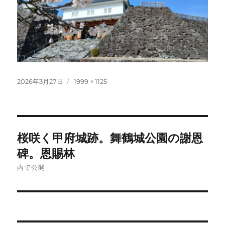
投
フ
2026年3月27日
1999 × 1125
稿
ル
日:
サ
イ
ズ
投
桜咲く甲府城跡。舞鶴城公園の謝恩
稿
碑。恩賜林
ナ
内で公開
ビ
ゲ