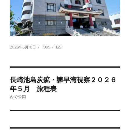
投
フ
2026年5月18日
1999 × 1125
稿
ル
日:
サ
イ
ズ
投
長崎池島炭鉱・諫早湾視察２０２６
稿
年５月 旅程表
ナ
内で公開
ビ
ゲ