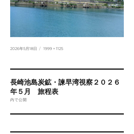
投
フ
2026年5月18日
1999 × 1125
稿
ル
日:
サ
イ
ズ
投
長崎池島炭鉱・諫早湾視察２０２６
稿
年５月 旅程表
ナ
内で公開
ビ
ゲ