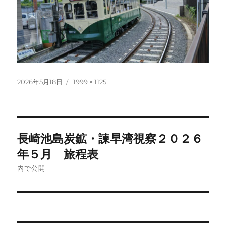
投
フ
2026年5月18日
1999 × 1125
稿
ル
日:
サ
イ
ズ
投
長崎池島炭鉱・諫早湾視察２０２６
稿
年５月 旅程表
ナ
内で公開
ビ
ゲ