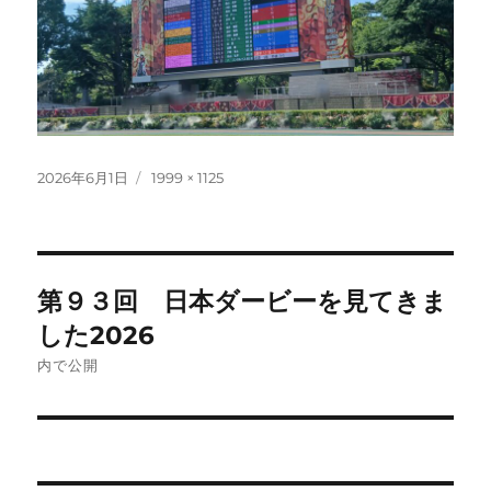
投
フ
2026年6月1日
1999 × 1125
稿
ル
日:
サ
イ
ズ
投
第９３回 日本ダービーを見てきま
稿
した2026
ナ
内で公開
ビ
ゲ