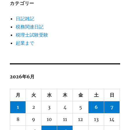
カテゴリー
日記雑記
税務関連日記
税理士試験受験
起業まで
2026年6月
月
火
水
木
金
土
日
1
2
3
4
5
6
7
8
9
10
11
12
13
14