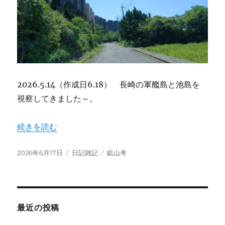
2026.5.14（作成日6.18） 長崎の軍艦島と池島を
視察してきました～。
“明治の軍艦島、戦後の池島。炭鉱の変遷” の
続きを読む
投
カ
タ
2026年6月17日
日記雑記
鉱山考
稿
テ
グ
日:
ゴ
リ
ー
最近の投稿