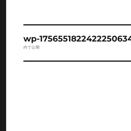
投
wp-175655182242225063
稿
内で公開
ナ
ビ
ゲ
ー
シ
ョ
ン