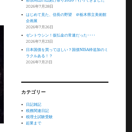
那須烏山の山あげ祭り2026！行ってきました
2026年7月28日
はじめて見た、信長の野望 ＠栃木県立美術館
企画展
2026年7月26日
ゼントウシン！仮払金の常連だった････
2026年7月23日
日本国債を買ってほしい？国債NISA枠追加のミ
ラクルある！？
2026年7月21日
カテゴリー
日記雑記
税務関連日記
税理士試験受験
起業まで