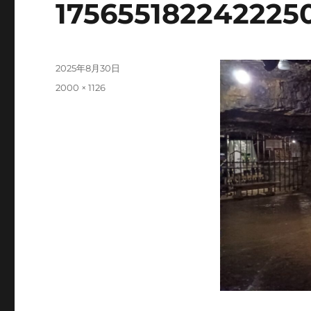
175655182242225
投
2025年8月30日
稿
フ
2000 × 1126
日:
ル
サ
イ
ズ