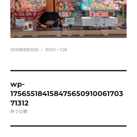
投
フ
2025年8月30日
2000 × 1126
稿
ル
日:
サ
イ
ズ
投
wp-
稿
175655184158475650910061703
ナ
71312
内で公開
ビ
ゲ