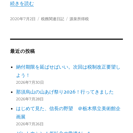
“上期の源泉納付書作成、完了しました！” の
続きを読む
投
カ
タ
2020年7月2日
税務関連日記
源泉所得税
稿
テ
グ
日:
ゴ
リ
ー
最近の投稿
納付期限を延ばせばいい。次回は税制改正要望し
よう！
2026年7月30日
那須烏山の山あげ祭り2026！行ってきました
2026年7月28日
はじめて見た、信長の野望 ＠栃木県立美術館企
画展
2026年7月26日