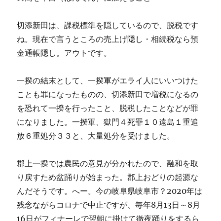
切添新田は、課税標準を隠しているので、脱税です
ね。現在で言うところの売上げ隠し・相続税なら預
金通帳隠し。アウトです。
一揆の結末として、一揆軍がエライ人にいいつけた
ことも罪になったものの、切添新田で増税になるの
を恐れて一揆を行ったこと、脱税したことなどが罪
になりました。一揆軍、獄門４死罪１０遠島１重追
放６重処分３３と、大量処分を受けました。
郡上一揆では農民の意見が分かれたので、融和を取
り戻すため盆踊りが始まった。郡上おどりの起源な
んだそうです。へー。今の岐阜県岐阜市？2020年は
残念ながらコロナで中止ですが、毎年8月13日～8月
16日がフィナーレで翌朝に掛けて徹夜踊りをするら