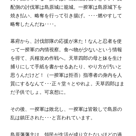
配側の討伐軍は島原城に籠城。一揆軍は島原城下を
焼き払い、略奪を行って引き揚げ。････燃やすして
略奪したんだね････。
幕府から、討伐部隊の応援が来た！なんと忍者を使
って一揆軍の内情視察。食べ物が少ないという情報
を得て、兵糧攻め作戦へ。天草四郎の母と妹を生け
捕りにして手紙を書かせるあたり、やり方が汚いと
思うんだけど！（一揆軍は拒否）指導者の身内を人
質にするなんて･･･正々堂々とやれよ。天草四郎はま
だ子供でしょ。可哀想に。
その後、一揆軍は敗北し、一揆軍は皆殺しで島原の
乱は鎮圧された･･･と言われています。
島原藩藩主は、領民が生活が成り立たないほどの過