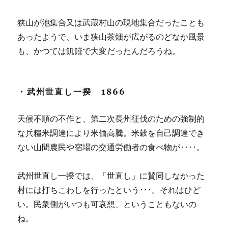
狭山が池集合又は武蔵村山の現地集合だったことも
あったようで、いま狭山茶畑が広がるのどなか風景
も、かつては飢饉で大変だったんだろうね。
・武州世直し一揆 1866
天候不順の不作と、第二次長州征伐のための強制的
な兵糧米調達により米価高騰。米穀を自己調達でき
ない山間農民や宿場の交通労働者の食べ物が････。
武州世直し一揆では、「世直し」に賛同しなかった
村には打ちこわしを行ったという･･･。それはひど
い。民衆側がいつも可哀想、ということもないの
ね。