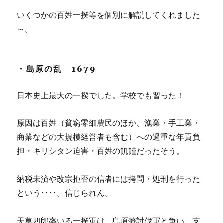
いくつかの百姓一揆等を個別に解説してくれました
～。
・島原の乱 1679
日本史上最大の一揆でした。学校でも習った！
原因は百姓（貧窮零細農民のほか、漁業・手工業・
商業などの大規模経営者も含む）への過重な年貢負
担・キリシタン迫害・百姓の飢饉だったそう。
納税未済や改宗拒否の信者には拷問・処刑を行った
という････。信じられん。
天草四郎率いる一揆軍は、島原藩討伐軍と争い、支