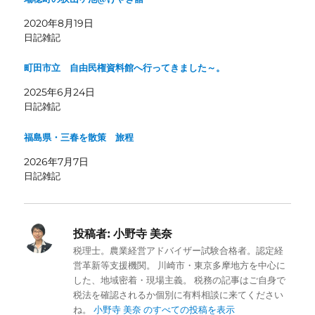
2020年8月19日
日記雑記
町田市立 自由民権資料館へ行ってきました～。
2025年6月24日
日記雑記
福島県・三春を散策 旅程
2026年7月7日
日記雑記
投稿者:
小野寺 美奈
税理士。農業経営アドバイザー試験合格者。認定経
営革新等支援機関。 川崎市・東京多摩地方を中心に
した、地域密着・現場主義。 税務の記事はご自身で
税法を確認されるか個別に有料相談に来てください
ね。
小野寺 美奈 のすべての投稿を表示