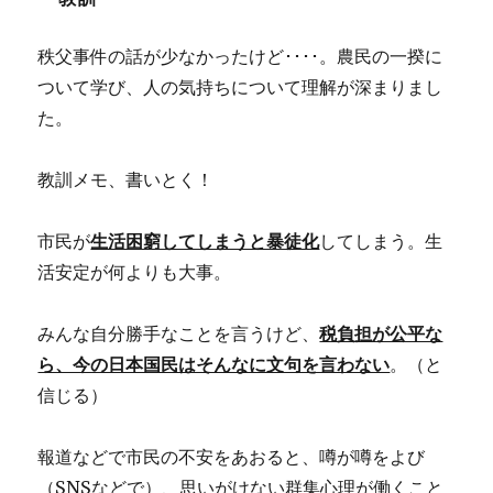
秩父事件の話が少なかったけど････。農民の一揆に
ついて学び、人の気持ちについて理解が深まりまし
た。
教訓メモ、書いとく！
市民が
生活困窮してしまうと暴徒化
してしまう。生
活安定が何よりも大事。
みんな自分勝手なことを言うけど、
税負担が公平な
ら、今の日本国民はそんなに文句を言わない
。（と
信じる）
報道などで市民の不安をあおると、噂が噂をよび
（SNSなどで）、思いがけない群集心理が働くこと