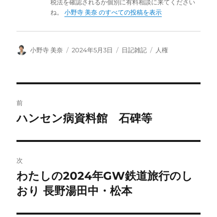
税法を確認されるか個別に有料相談に来てください
ね。
小野寺 美奈 のすべての投稿を表示
投
投
カ
タ
小野寺 美奈
2024年5月3日
日記雑記
人権
稿
稿
テ
グ
者
日:
ゴ
リ
ー
投
前
稿
ハンセン病資料館 石碑等
前
の
ナ
投
ビ
稿:
次
ゲ
わたしの2024年GW鉄道旅行のし
次
の
おり 長野湯田中・松本
ー
投
シ
稿: