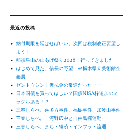
ョ
ン
最近の投稿
納付期限を延ばせばいい。次回は税制改正要望し
よう！
那須烏山の山あげ祭り2026！行ってきました
はじめて見た、信長の野望 ＠栃木県立美術館企
画展
ゼントウシン！仮払金の常連だった････
日本国債を買ってほしい？国債NISA枠追加のミ
ラクルある！？
三春しらべ。喜多方事件、福島事件、加波山事件
三春しらべ。 河野広中と自由民権運動
三春しらべ。まち・経済・インフラ・流通