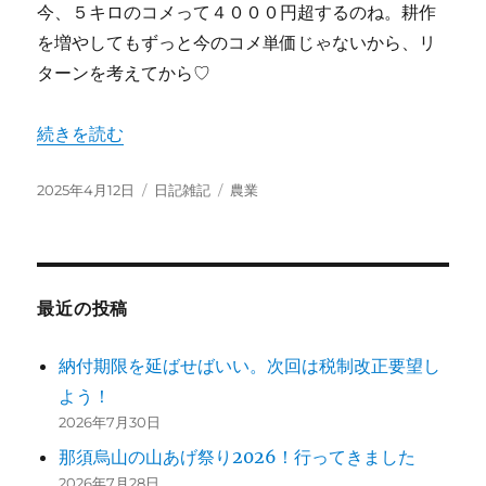
今、５キロのコメって４０００円超するのね。耕作
を増やしてもずっと今のコメ単価じゃないから、リ
ターンを考えてから♡
“コメ不足だから耕作を増やせというけど” の
続きを読む
投
カ
タ
2025年4月12日
日記雑記
農業
稿
テ
グ
日:
ゴ
リ
ー
最近の投稿
納付期限を延ばせばいい。次回は税制改正要望し
よう！
2026年7月30日
那須烏山の山あげ祭り2026！行ってきました
2026年7月28日