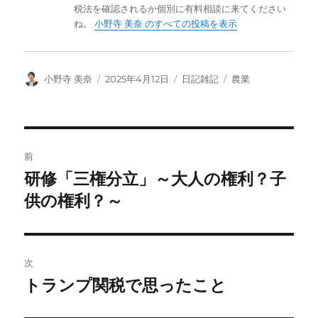
税法を確認されるか個別に有料相談に来てください
ね。
小野寺 美奈 のすべての投稿を表示
投
投
カ
タ
小野寺 美奈
2025年4月12日
日記雑記
農業
稿
稿
テ
グ
者
日:
ゴ
リ
ー
投
前
稿
研修「三権分立」～大人の権利？子
前
の
供の権利？～
ナ
投
ビ
稿:
ゲ
次
トランプ関税で思ったこと
次
ー
の