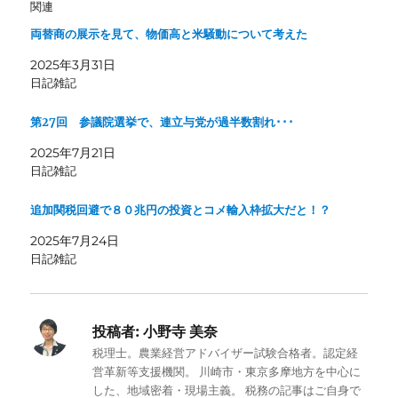
関連
両替商の展示を見て、物価高と米騒動について考えた
2025年3月31日
日記雑記
第27回 参議院選挙で、連立与党が過半数割れ･･･
2025年7月21日
日記雑記
追加関税回避で８０兆円の投資とコメ輸入枠拡大だと！？
2025年7月24日
日記雑記
投稿者:
小野寺 美奈
税理士。農業経営アドバイザー試験合格者。認定経
営革新等支援機関。 川崎市・東京多摩地方を中心に
した、地域密着・現場主義。 税務の記事はご自身で