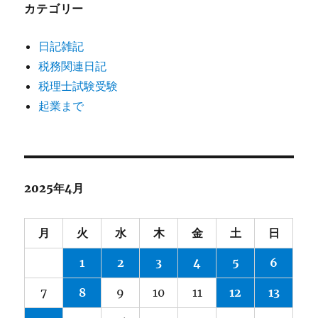
カテゴリー
日記雑記
税務関連日記
税理士試験受験
起業まで
2025年4月
月
火
水
木
金
土
日
1
2
3
4
5
6
7
8
9
10
11
12
13