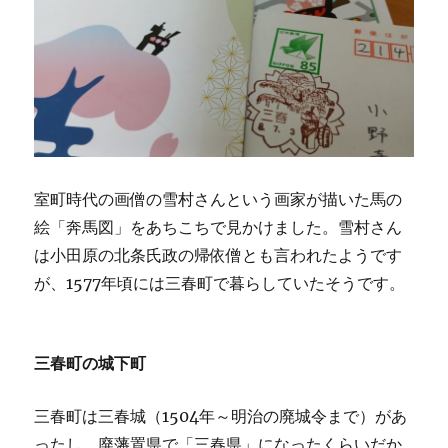
室町時代の画僧の雪村さんという画家が描いた馬の
絵「奔馬図」をあちこちで見かけました。雪村さん
は小田原の北条氏政の帰依僧とも言われたようです
が、1577年頃には三春町で暮らしていたそうです。
三春町の城下町
三春町は三春城（1504年～明治の廃城令まで）があ
ったし、廃藩置県で「三春県」になったくらいだか