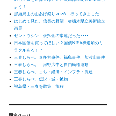
よう！
那須烏山の山あげ祭り2026！行ってきました
はじめて見た、信長の野望 ＠栃木県立美術館企
画展
ゼントウシン！仮払金の常連だった････
日本国債を買ってほしい？国債NISA枠追加のミ
ラクルある！？
三春しらべ。喜多方事件、福島事件、加波山事件
三春しらべ。 河野広中と自由民権運動
三春しらべ。まち・経済・インフラ・流通
三春しらべ。伝説・城・鉱物
福島県・三春を散策 旅程
固定ページ