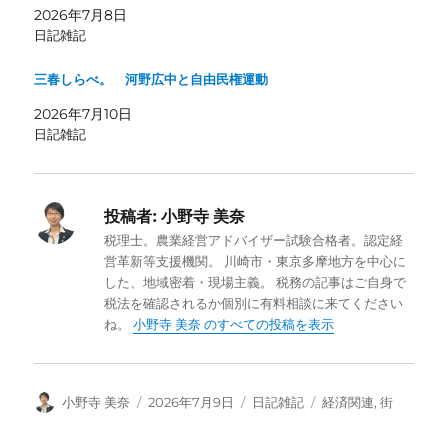
2026年7月8日
日記雑記
三春しらべ。 河野広中と自由民権運動
2026年7月10日
日記雑記
投稿者:
小野寺 美奈
税理士。農業経営アドバイザー試験合格者。認定経
営革新等支援機関。 川崎市・東京多摩地方を中心に
した、地域密着・現場主義。 税務の記事はご自身で
税法を確認されるか個別に有料相談に来てください
ね。
小野寺 美奈 のすべての投稿を表示
投
投
カ
タ
小野寺 美奈
2026年7月9日
日記雑記
経済関連
,
街
稿
稿
テ
グ
者
日:
ゴ