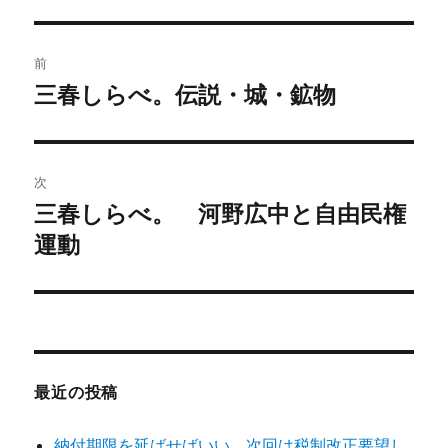
リ
ー
投
前
稿
三春しらべ。伝説・城・鉱物
前
の
ナ
投
ビ
稿:
次
ゲ
三春しらべ。 河野広中と自由民権
次
の
運動
ー
投
シ
稿:
ョ
ン
最近の投稿
納付期限を延ばせばいい。次回は税制改正要望し