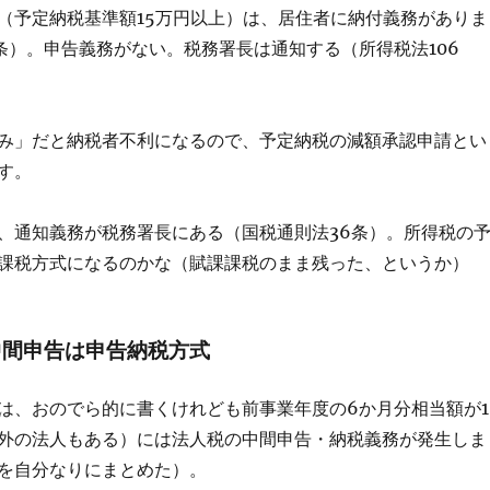
（予定納税基準額15万円以上）は、居住者に納付義務がありま
4条）。申告義務がない。税務署長は通知する（所得税法106
み」だと納税者不利になるので、予定納税の減額承認申請とい
す。
、通知義務が税務署長にある（国税通則法36条）。所得税の
課税方式になるのかな（賦課課税のまま残った、というか）
中間申告は申告納税方式
は、おのでら的に書くけれども前事業年度の6か月分相当額が1
外の法人もある）には法人税の中間申告・納税義務が発生しま
条を自分なりにまとめた）。