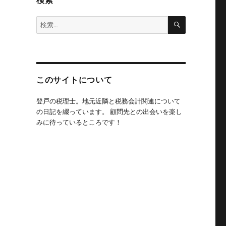
検索
検
検
索
索:
このサイトについて
登戸の税理士。地元近隣と税務会計関連について
の日記を綴っています。 顧問先との出会いを楽し
みに待っているところです！