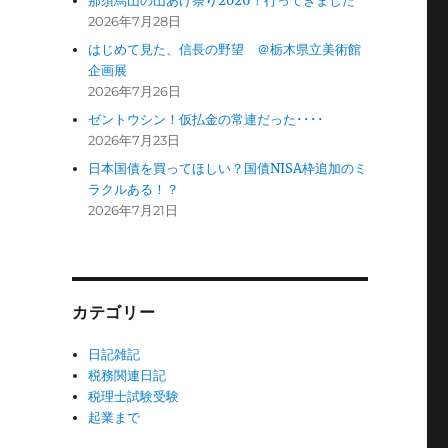
那須烏山の山あげ祭り2026！行ってきました
2026年7月28日
はじめて見た、信長の野望 ＠栃木県立美術館
企画展
2026年7月26日
ゼントウシン！仮払金の常連だった････
2026年7月23日
日本国債を買ってほしい？国債NISA枠追加のミ
ラクルある！？
2026年7月21日
カテゴリー
日記雑記
税務関連日記
税理士試験受験
起業まで