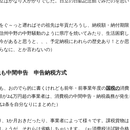
立はかなり大がかりでした。日立の日鉱記念館でみたのを思い
をぐ～っと遡ればその祖先は年貢だろうし、納税額・納付期限
信州中野の中野騒動のように県庁を焼いてみたり、生活困窮し
今があると思うと、、、予定納税にわれらの歴史あり！とか思
らなに、とか言わないの）
税も中間申告 申告納税方式
も、おのでら的に書くけれども前年・前事業年度の
国税の
消費
額が24万円超の事業者は、消費税の中間申告・納税義務が発生
42条を自分なりにまとめた）
り、1か月おきだったり、事業者によって様々です。課税貨物は
しょうが、それらは省略しちゃいます。（←消費税法試験合格