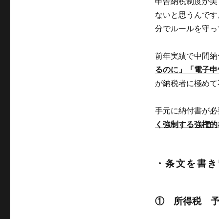
申告納税制度が美
ないと思うんです
分でルールを守っ
前年実績で中間納
るのに」「
電子申
が納税者に極めて
手元に納付書が必
く強制する強権的
・条文を書き
① 所得税 