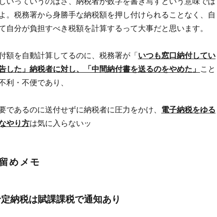
しいっていうのはさ、納税者が数字を書き写すという意味では
よ。税務署から身勝手な納税額を押し付けられることなく、自
て自分が負担すべき税額を計算するって大事だと思います。
付額を自動計算してるのに、税務署が「
いつも窓口納付してい
告した」納税者に対し、「中間納付書を送るのをやめた」
こと
不利・不便であり、
要であるのに送付せずに納税者に圧力をかけ、
電子納税をゆる
なやり方
は気に入らないッ
留めメモ
予定納税は賦課課税で通知あり