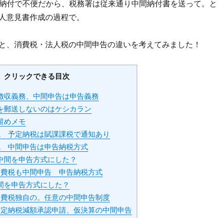
 窓口納付で不便だから、税務署は従来通り中間納付書を送って。と
人意見書作成の過程で。
と、消費税・法人税の中間申告の違いを考えてみました！
クリックできる目次
徴収義務、中間申告は申告義務
を郵送しないのはケシカラン
留めメモ
税 予定納税は賦課課税で通知あり
税 中間申告は申告納税方式
中間を申告方式にした？
消費税も中間申告 申告納税方式
間を申告方式にした？
消費税独自の。任意の中間申告制度
予定納税減額承認申請、仮決算の中間申告