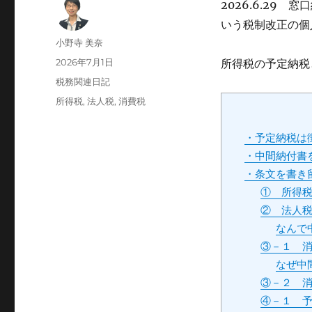
2026.6.29
いう税制改正の個
投
小野寺 美奈
稿
投
2026年7月1日
所得税の予定納税
者
稿
カ
税務関連日記
日:
テ
タ
所得税
,
法人税
,
消費税
ゴ
グ
リ
・予定納税は
ー
・中間納付書
・条文を書き
① 所得
② 法人
なんで
③－１ 
なぜ中
③－２ 
④－１ 